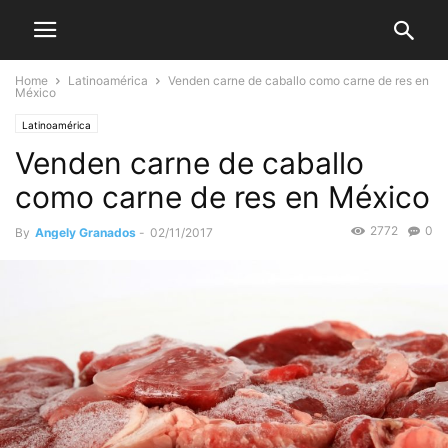
Home
Latinoamérica
Venden carne de caballo como carne de res en
México
Latinoamérica
Venden carne de caballo
como carne de res en México
2772
0
By
Angely Granados
-
02/11/2017