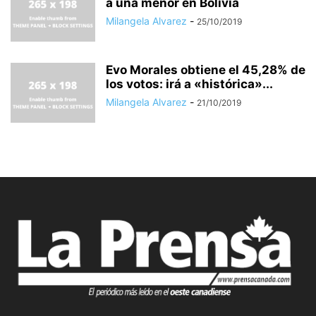
a una menor en Bolivia
Milangela Alvarez
-
25/10/2019
Evo Morales obtiene el 45,28% de
los votos: irá a «histórica»...
Milangela Alvarez
-
21/10/2019