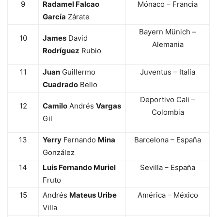
9
Radamel Falcao
Mónaco – Francia
García
Zárate
Bayern Münich –
10
James
David
Alemania
Rodríguez
Rubio
11
Juan
Guillermo
Juventus – Italia
Cuadrado
Bello
Deportivo Cali –
12
Camilo
Andrés
Vargas
Colombia
Gil
13
Yerry
Fernando
Mina
Barcelona – España
González
14
Luis Fernando Muriel
Sevilla – España
Fruto
15
Andrés
Mateus Uribe
América – México
Villa