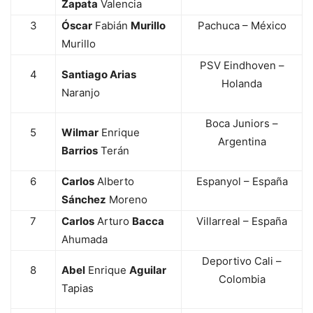
Zapata
Valencia
3
Óscar
Fabián
Murillo
Pachuca – México
Murillo
PSV Eindhoven –
4
Santiago Arias
Holanda
Naranjo
Boca Juniors –
5
Wilmar
Enrique
Argentina
Barrios
Terán
6
Carlos
Alberto
Espanyol – España
Sánchez
Moreno
7
Carlos
Arturo
Bacca
Villarreal – España
Ahumada
Deportivo Cali –
8
Abel
Enrique
Aguilar
Colombia
Tapias