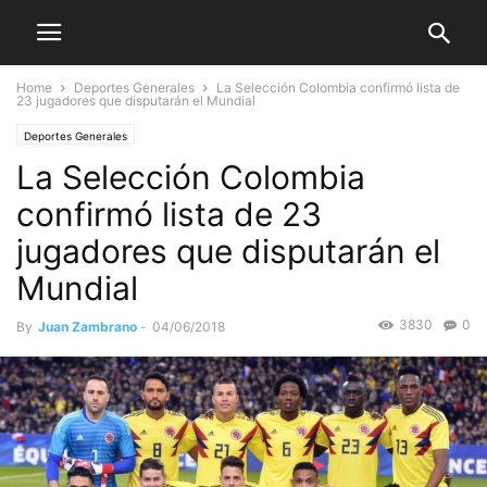
Home
Deportes Generales
La Selección Colombia confirmó lista de
23 jugadores que disputarán el Mundial
Deportes Generales
La Selección Colombia
confirmó lista de 23
jugadores que disputarán el
Mundial
3830
0
By
Juan Zambrano
-
04/06/2018