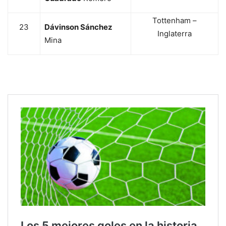
Tottenham –
23
Dávinson Sánchez
Inglaterra
Mina