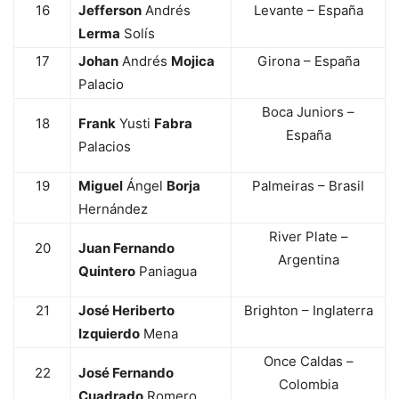
16
Jefferson
Andrés
Levante – España
Lerma
Solís
17
Johan
Andrés
Mojica
Girona – España
Palacio
Boca Juniors –
18
Frank
Yusti
Fabra
España
Palacios
19
Miguel
Ángel
Borja
Palmeiras – Brasil
Hernández
River Plate –
20
Juan Fernando
Argentina
Quintero
Paniagua
21
José Heriberto
Brighton – Inglaterra
Izquierdo
Mena
Once Caldas –
22
José Fernando
Colombia
Cuadrado
Romero