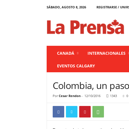
SÁBADO, AGOSTO 8, 2026
REGISTRARSE / UNIR
L
a
P
r
e
n
s
CANADÁ
INTERNACIONALES
a
C
EVENTOS CALGARY
a
n
a
Colombia, un paso
d
á
Por
Cesar Rendon
-
12/10/2016
1343
0