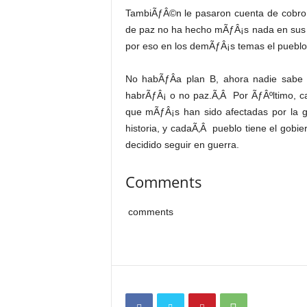
TambiÃƒÂ©n le pasaron cuenta de cobro 
de paz no ha hecho mÃƒÂ¡s nada en sus 
por eso en los demÃƒÂ¡s temas el pueblo
No habÃƒÂ­a plan B, ahora nadie sabe 
habrÃƒÂ¡ o no paz.Ã‚Â Por ÃƒÂºltimo, ca
que mÃƒÂ¡s han sido afectadas por la g
historia, y cadaÃ‚Â pueblo tiene el gob
decidido seguir en guerra.
Comments
comments