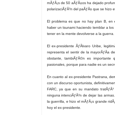
mÃƒÂ¡s de 50 aÃƒÂ±os ha dejado profundas
polarizaciÃƒÂ³n del paÃƒÂ­s que se hizo e
El problema es que no hay plan B, en
haber un tsunami haciendo temblar a los 
tener en la mente devolverse a la guerra.
El ex-presidente ÃƒÂlvaro Uribe, legit
representa el sentir de la mayorÃƒÂ­a d
obstante, tambiÃƒÂ©n es importante 
pasionales, porque para nadie es un secr
En cuanto al ex-presidente Pastrana, dem
con un discurso oportunista, definitivame
FARC, ya que en su mandato tratÃƒÂ³ de
ninguna intenciÃƒÂ³n de dejar las armas.
la guerrilla, e hizo el mÃƒÂ¡s grande rid
hoy el ex-presidente.