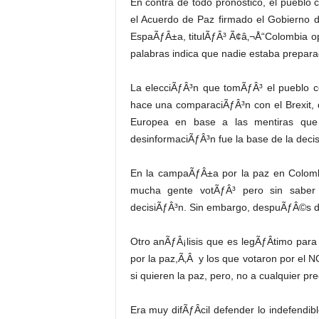
En contra de todo pronostico, el pueblo
el Acuerdo de Paz firmado el Gobierno 
EspaÃƒÂ±a, titulÃƒÂ³ Ã¢â‚¬Å“Colombia opt
palabras indica que nadie estaba prepar
La elecciÃƒÂ³n que tomÃƒÂ³ el pueblo c
hace una comparaciÃƒÂ³n con el Brexit,
Europea en base a las mentiras que 
desinformaciÃƒÂ³n fue la base de la deci
En la campaÃƒÂ±a por la paz en Colom
mucha gente votÃƒÂ³ pero sin saber
decisiÃƒÂ³n. Sin embargo, despuÃƒÂ©s de
Otro anÃƒÂ¡lisis que es legÃƒÂ­timo para 
por la paz,Ã‚Â y los que votaron por el N
si quieren la paz, pero, no a cualquier pre
Era muy difÃƒÂ­cil defender lo indefendi