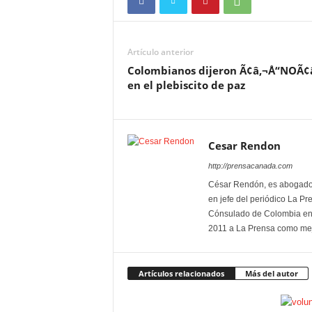
Artículo anterior
Colombianos dijeron Ã¢â‚¬Å“NOÃ¢â
en el plebiscito de paz
Cesar Rendon
http://prensacanada.com
César Rendón, es abogado, 
en jefe del periódico La P
Cónsulado de Colombia en 
2011 a La Prensa como mej
Artículos relacionados
Más del autor