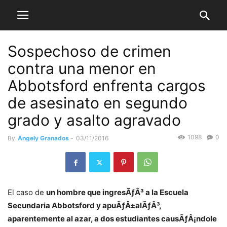
Sospechoso de crimen
contra una menor en
Abbotsford enfrenta cargos
de asesinato en segundo
grado y asalto agravado
1098
0
By
Angely Granados
-
03/11/2016
El caso de
un hombre que ingresÃƒÂ³ a la Escuela
Secundaria Abbotsford y apuÃƒÂ±alÃƒÂ³,
aparentemente al azar, a dos estudiantes causÃƒÂ¡ndole