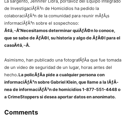
La sargento, Jennifer Libra, portavoz del Equipo Integrado
de InvestigaciÃƒÂ³n de Homicidios ha pedido la
colaboraciÃƒÂ³n de la comunidad para reunir mÃƒÂ¡s
informaciÃƒÂ³n sobre el sospechoso:
Ã¢â‚¬Å“Necesitamos determinar quiÃƒÂ©n lo conoce,
que se sabe de ÃƒÂ©l, su historia y algo de ÃƒÂ©l para el
casoÃ¢â‚¬Â.
Asimismo, han publicado una fotografÃƒÂ­a que fue tomada
de un video de seguridad de un lugar, horas antes del
hecho
. La policÃƒÂ­a pide a cualquier persona con
informaciÃƒÂ³n sobre Gabriel Klein, que llame a la lÃƒÂ­
nea de informaciÃƒÂ³n de homicidios 1-877-551-4448 o
a CrimeStoppers si desea aportar datos en anonimato.
Comments