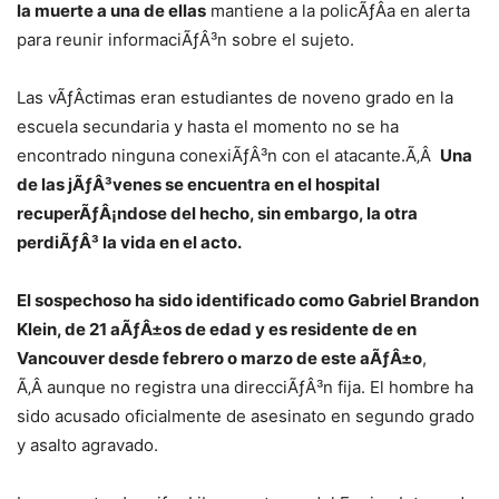
la muerte a una de ellas
mantiene a la policÃƒÂ­a en alerta
para reunir informaciÃƒÂ³n sobre el sujeto.
Las vÃƒÂ­ctimas eran estudiantes de noveno grado en la
escuela secundaria y hasta el momento no se ha
encontrado ninguna conexiÃƒÂ³n con el atacante.Ã‚Â
Una
de las jÃƒÂ³venes se encuentra en el hospital
recuperÃƒÂ¡ndose del hecho, sin embargo, la otra
perdiÃƒÂ³ la vida en el acto.
El sospechoso ha sido identificado como Gabriel Brandon
Klein, de 21 aÃƒÂ±os de edad y es residente de en
Vancouver desde febrero o marzo de este aÃƒÂ±o
,
Ã‚Â aunque no registra una direcciÃƒÂ³n fija. El hombre ha
sido acusado oficialmente de asesinato en segundo grado
y asalto agravado.