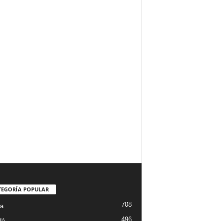
TEGORÍA POPULAR
708
ta
496
dá