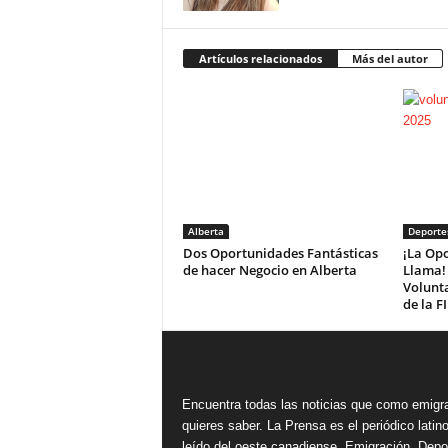
Artículos relacionados
Más del autor
Alberta
Deporte
Dos Oportunidades Fantásticas
¡La Opo
de hacer Negocio en Alberta
Llama! 
Volunta
de la F
Encuentra todas las noticias que como emigr
quieres saber. La Prensa es el periódico lati
leído del oeste canadiense. Emigración, Depo