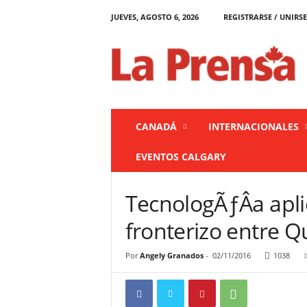
JUEVES, AGOSTO 6, 2026
REGISTRARSE / UNIRSE
L
a
P
r
e
n
s
CANADÁ
INTERNACIONALES
a
C
EVENTOS CALGARY
a
n
a
TecnologÃƒÂ­a apli
d
á
fronterizo entre 
Por
Angely Granados
-
02/11/2016
1038