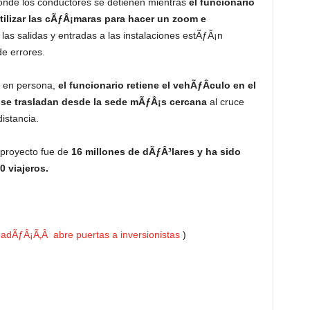
onde los conductores se detienen mientras
el funcionario
ilizar las cÃƒÂ¡maras para hacer un zoom e
las salidas y entradas a las instalaciones estÃƒÂ¡n
de errores.
n en persona,
el funcionario retiene el vehÃƒÂ­culo en el
os se trasladan desde la sede mÃƒÂ¡s cercana
al cruce
istancia.
 proyecto fue de
16 millones de dÃƒÂ³lares y ha sido
 viajeros.
adÃƒÂ¡Ã‚Â abre puertas a inversionistas
)