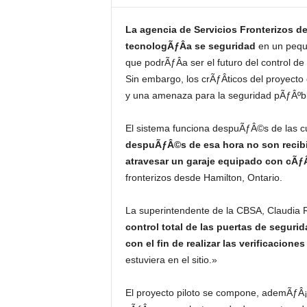
La agencia de Servicios Fronterizos
tecnologÃƒÂ­a se seguridad
en un pequ
que podrÃƒÂ­a ser el futuro del control d
Sin embargo, los crÃƒÂ­ticos del proyect
y una amenaza para la seguridad pÃƒÂºbl
El sistema funciona despuÃƒÂ©s de las cu
despuÃƒÂ©s de esa hora no son recibi
atravesar un garaje equipado con cÃƒ
fronterizos desde Hamilton, Ontario.
La superintendente de la CBSA, Claudia R
control total de las puertas de segur
con el fin de realizar las verificaciones
estuviera en el sitio.»
El proyecto piloto se compone, ademÃƒÂ¡