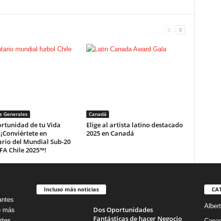
s Generales
Canadá
rtunidad de tu Vida
Elige al artista latino destacado
¡Conviértete en
2025 en Canadá
rio del Mundial Sub-20
IFA Chile 2025™!
Incluso más noticias
CA
antes
Alber
Dos Oportunidades
no más
Fantásticas de hacer Negocio
rtes,
Cana