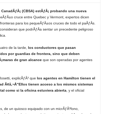
 de CanadÃƒÂ¡ (CBSA) estÃƒÂ¡ probando una nueva
eÃƒÂ±o cruce entre Quebec y Vermont, expertos dicen
e fronteras para los pequeÃƒÂ±os cruces de todo el paÃƒÂ­s.
o consideran que podrÃƒÂ­a sentar un precedente peligroso
ica.
atro de la tarde,
los conductores que pasan
dos por guardias de frontera, sino que deben
Â¡maras de gran alcance
que son operadas por agentes
osetti, explicÃƒÂ³ que
los agentes en Hamilton tienen el
idad Ã¢â‚¬Å“Ellos tienen acceso a los mismos sistemas
 tal como si la oficina estuviera abierta
, y el oficial
s, de un quiosco equipado con un micrÃƒÂ³fono,