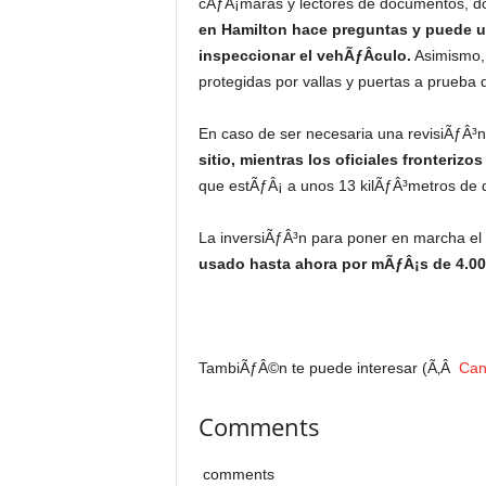
cÃƒÂ¡maras y lectores de documentos, d
en Hamilton hace preguntas y puede ut
inspeccionar el vehÃƒÂ­culo.
Asimismo, 
protegidas por vallas y puertas a prueba 
En caso de ser necesaria una revisiÃƒÂ³
sitio, mientras los oficiales fronteriz
que estÃƒÂ¡ a unos 13 kilÃƒÂ³metros de d
La inversiÃƒÂ³n para poner en marcha el
usado hasta ahora por mÃƒÂ¡s de 4.000
TambiÃƒÂ©n te puede interesar (Ã‚Â
Can
Comments
comments