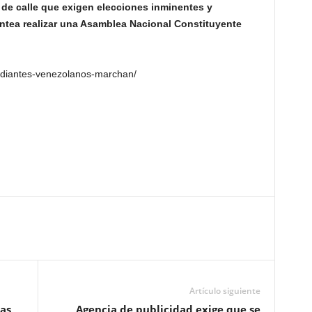
 de calle que exigen elecciones inminentes y
lantea realizar una Asamblea Nacional Constituyente
udiantes-venezolanos-marchan/
Artículo siguiente
as
Agencia de publicidad exige que se