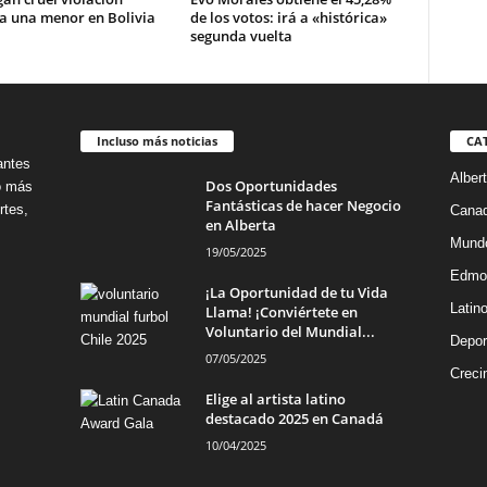
a una menor en Bolivia
de los votos: irá a «histórica»
segunda vuelta
Incluso más noticias
CA
antes
Alber
Dos Oportunidades
no más
Fantásticas de hacer Negocio
rtes,
Cana
en Alberta
Mund
19/05/2025
Edmo
¡La Oportunidad de tu Vida
Latin
Llama! ¡Conviértete en
Voluntario del Mundial...
Depor
07/05/2025
Creci
Elige al artista latino
destacado 2025 en Canadá
10/04/2025