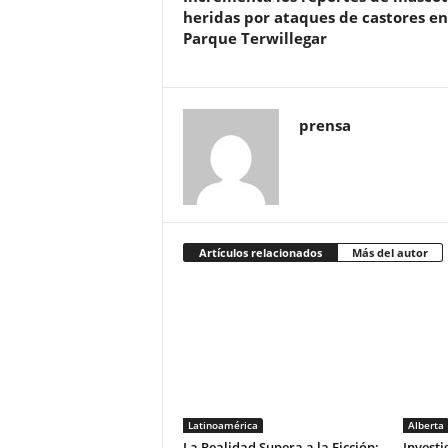
heridas por ataques de castores en
Parque Terwillegar
prensa
Artículos relacionados
Más del autor
Latinoamérica
Alberta
La Realidad Supera a la Ficción:
Investi