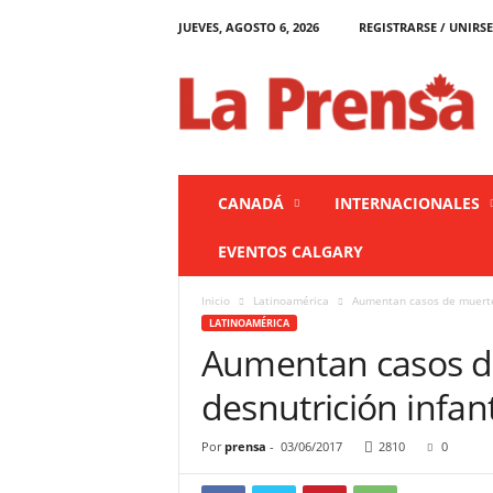
JUEVES, AGOSTO 6, 2026
REGISTRARSE / UNIRSE
L
a
P
r
e
n
s
CANADÁ
INTERNACIONALES
a
C
EVENTOS CALGARY
a
n
Inicio
Latinoamérica
Aumentan casos de muertes
a
LATINOAMÉRICA
d
Aumentan casos d
á
desnutrición infan
Por
prensa
-
03/06/2017
2810
0