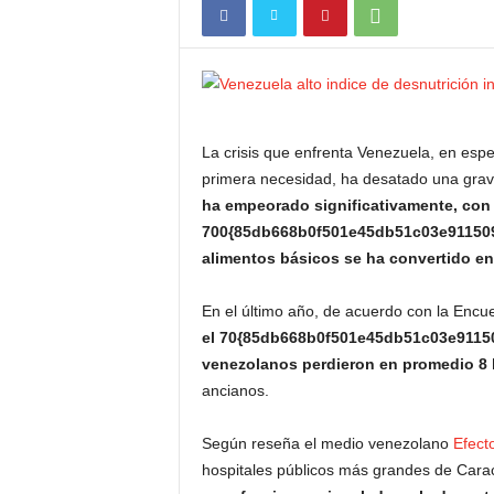
La crisis que enfrenta Venezuela, en esp
primera necesidad, ha desatado una grave 
ha empeorado significativamente, con 
700{85db668b0f501e45db51c03e911509
alimentos básicos se ha convertido e
En el último año, de acuerdo con la Encu
el 70{85db668b0f501e45db51c03e9115
venezolanos perdieron en promedio 8 
ancianos.
Según reseña el medio venezolano
Efect
hospitales públicos más grandes de Cara