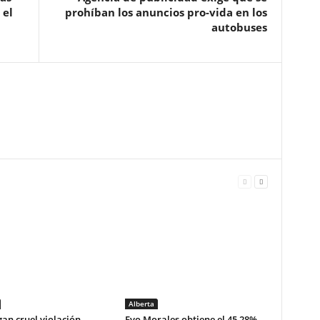
 el
prohíban los anuncios pro-vida en los
autobuses
Alberta
gan cruel violación
Evo Morales obtiene el 45,28%