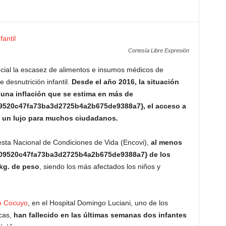
Cortesía Libre Expresión
ecial la escasez de alimentos e insumos médicos de
desnutrición infantil.
Desde el año 2016, la situación
una inflación que se estima en más de
520c47fa73ba3d2725b4a2b675de9388a7}, el acceso a
n un lujo para muchos ciudadanos.
esta Nacional de Condiciones de Vida (Encovi),
al menos
09520c47fa73ba3d2725b4a2b675de9388a7} de los
kg. de peso
, siendo los más afectados los niños y
o Cocuyo
, en el Hospital Domingo Luciani, uno de los
cas,
han fallecido en las últimas semanas dos infantes