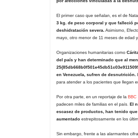
por afecciones vinculadas a la desnutr
El primer caso que señalan, es el de Natal
3 kg. de peso corporal y que falleció 
deshidratación severa.
Asimismo, Efecto
mayo, otro menor de 11 meses de edad y co
Organizaciones humanitarias como
Cárit
del país y han determinado que al men
25{85db668b0f501e45db51c03e9115095
en Venezuela, sufren de desnutrición.
L
para atender a los pacientes que llegan en
Por otra parte, en un reportaje de la
BBC 
padecen miles de familias en el país.
El 
escasez de productos, han tenido que r
aumentado
estrepitosamente en los últi
Sin embargo, frente a las alarmantes cifra