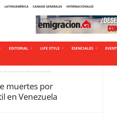
LATINOAMÉRICA
CANADÁ GENERALES
INTERNACIONALES
EDITORIAL
LIFE STYLE
ESENCIALES
EVEN
 por desnutrición infantil en Venezuela
e muertes por
til en Venezuela