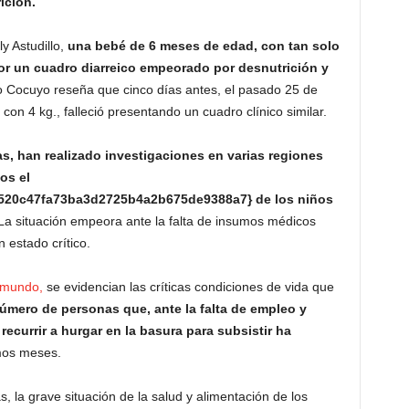
ición.
y Astudillo,
una bebé de 6 meses de edad, con tan solo
por un cuadro diarreico empeorado por desnutrición y
 Cocuyo reseña que cinco días antes, el pasado 25 de
n 4 kg., falleció presentando un cuadro clínico similar.
as, han realizado investigaciones en varias regiones
os el
20c47fa73ba3d2725b4a2b675de9388a7} de los niños
a situación empeora ante la falta de insumos médicos
 estado crítico.
mundo,
se evidencian las críticas condiciones de vida que
número de personas que, ante la falta de empleo y
ecurrir a hurgar en la basura para subsistir ha
mos meses.
s, la grave situación de la salud y alimentación de los