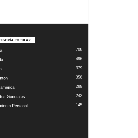
TEGORÍA POPULAR
708
ta
496
dá
379
o
358
nton
289
oamérica
242
tes Generales
145
miento Personal