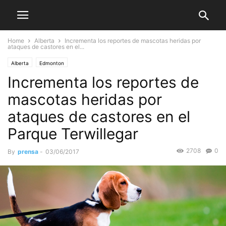
Home
Alberta
Incrementa los reportes de mascotas heridas por
ataques de castores en el...
Alberta
Edmonton
Incrementa los reportes de
mascotas heridas por
ataques de castores en el
Parque Terwillegar
2708
0
By
prensa
-
03/06/2017