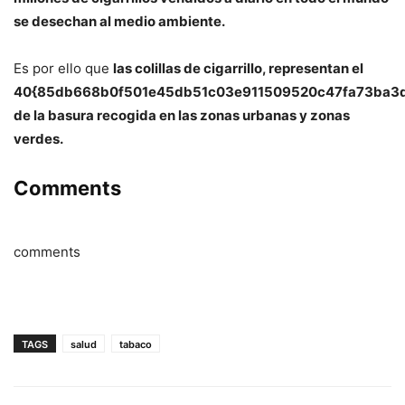
se desechan al medio ambiente.
Es por ello que
las colillas de cigarrillo, representan el
40{85db668b0f501e45db51c03e911509520c47fa73ba3
de la basura recogida en las zonas urbanas y zonas
verdes.
Comments
comments
TAGS
salud
tabaco