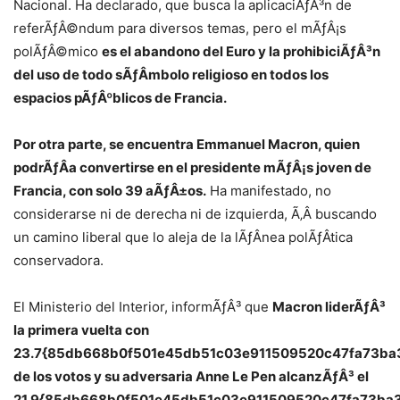
Nacional. Ha declarado, que busca la aplicaciÃƒÂ³n de
referÃƒÂ©ndum para diversos temas, pero el mÃƒÂ¡s
polÃƒÂ©mico
es el abandono del Euro y la prohibiciÃƒÂ³n
del uso de todo sÃƒÂ­mbolo religioso en todos los
espacios pÃƒÂºblicos de Francia.
Por otra parte, se encuentra Emmanuel Macron, quien
podrÃƒÂ­a convertirse en el presidente mÃƒÂ¡s joven de
Francia, con solo 39 aÃƒÂ±os.
Ha manifestado, no
considerarse ni de derecha ni de izquierda, Ã‚Â buscando
un camino liberal que lo aleja de la lÃƒÂ­nea polÃƒÂ­tica
conservadora.
El Ministerio del Interior, informÃƒÂ³ que
Macron liderÃƒÂ³
la primera vuelta con
23.7{85db668b0f501e45db51c03e911509520c47fa73b
de los votos y su adversaria Anne Le Pen alcanzÃƒÂ³ el
21.9{85db668b0f501e45db51c03e911509520c47fa73ba