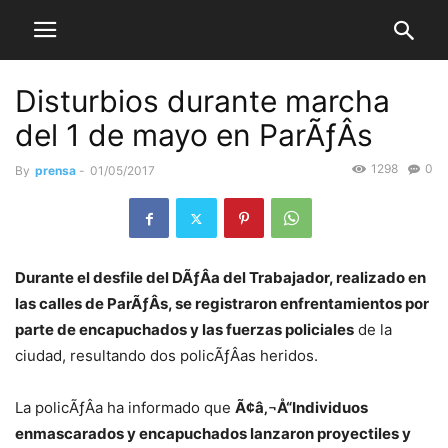
Disturbios durante marcha
del 1 de mayo en ParÃƒÂ­s
1298
0
By
prensa
-
01/05/2017
Durante el desfile del DÃƒÂ­a del Trabajador, realizado en
las calles de ParÃƒÂ­s, se registraron enfrentamientos por
parte de encapuchados y las fuerzas policiales
de la
ciudad, resultando dos policÃƒÂ­as heridos.
La policÃƒÂ­a ha informado que
Ã¢â‚¬Å“Individuos
enmascarados y encapuchados lanzaron proyectiles y