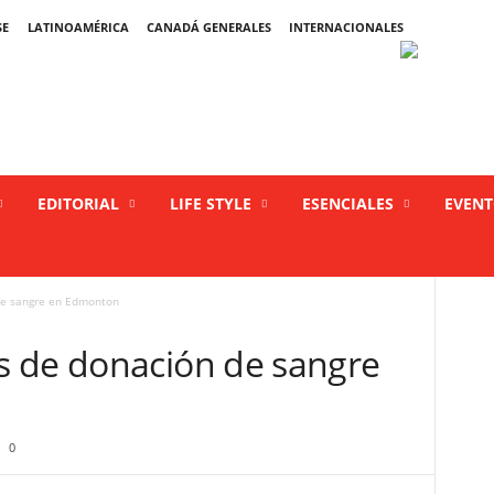
SE
LATINOAMÉRICA
CANADÁ GENERALES
INTERNACIONALES
EDITORIAL
LIFE STYLE
ESENCIALES
EVEN
de sangre en Edmonton
s de donación de sangre
0