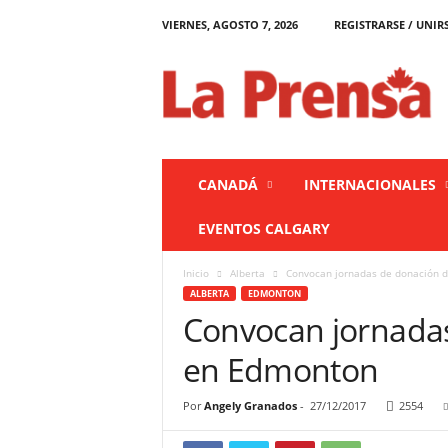
VIERNES, AGOSTO 7, 2026
REGISTRARSE / UNIR
L
a
P
r
e
n
s
CANADÁ
INTERNACIONALES
a
C
EVENTOS CALGARY
a
n
Inicio
Alberta
Convocan jornadas de donación 
a
ALBERTA
EDMONTON
d
Convocan jornada
á
en Edmonton
Por
Angely Granados
-
27/12/2017
2554