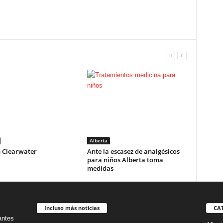
Alberta
n Clearwater
Ante la escasez de analgésicos
para niños Alberta toma
medidas
Incluso más noticias
CA
antes