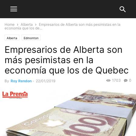
Home
Alberta
Empresarios de Alberta son más pesimistas en la
economía que los de...
Alberta
Edmonton
Empresarios de Alberta son
más pesimistas en la
economía que los de Quebec
1703
0
By
Roy Rendon
-
22/01/2019