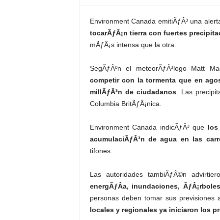
Environment Canada emitiÃƒÂ³ una alert
tocarÃƒÂ¡n tierra con fuertes precipit
mÃƒÂ¡s intensa que la otra.
SegÃƒÂºn el meteorÃƒÂ³logo Matt Ma
competir con la tormenta que en agos
millÃƒÂ³n de ciudadanos
. Las precipi
Columbia BritÃƒÂ¡nica.
Environment Canada indicÃƒÂ³ que
los
acumulaciÃƒÂ³n de agua en las carr
tifones.
Las autoridades tambiÃƒÂ©n advirti
energÃƒÂ­a, inundaciones, ÃƒÂ¡rboles
personas deben tomar sus previsiones a
locales y regionales ya iniciaron los p