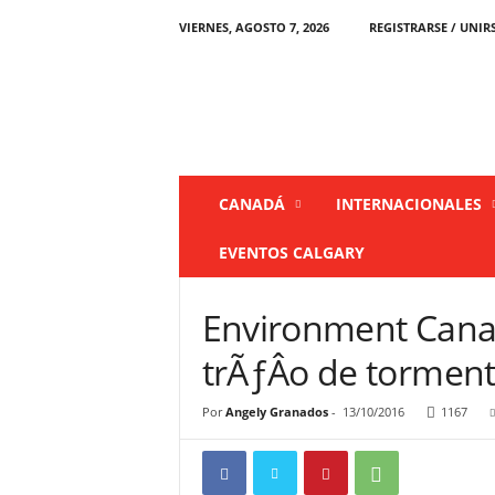
VIERNES, AGOSTO 7, 2026
REGISTRARSE / UNIR
L
a
P
r
e
n
s
CANADÁ
INTERNACIONALES
a
C
EVENTOS CALGARY
a
n
a
Environment Canad
d
á
trÃƒÂ­o de tormen
Por
Angely Granados
-
13/10/2016
1167