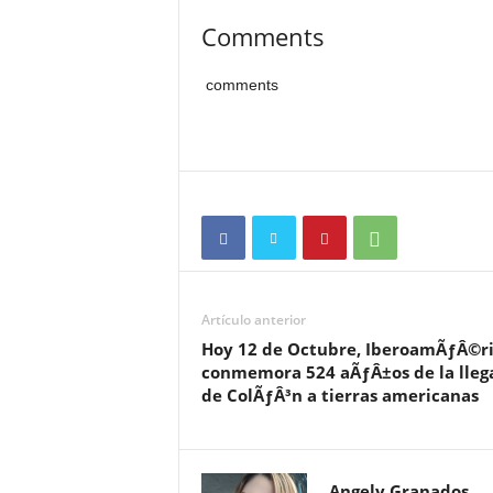
Comments
comments
Artículo anterior
Hoy 12 de Octubre, IberoamÃƒÂ©r
conmemora 524 aÃƒÂ±os de la lleg
de ColÃƒÂ³n a tierras americanas
Angely Granados