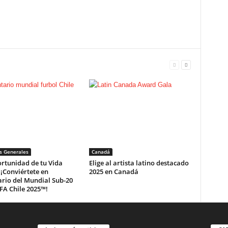
s Generales
Canadá
rtunidad de tu Vida
Elige al artista latino destacado
¡Conviértete en
2025 en Canadá
rio del Mundial Sub-20
IFA Chile 2025™!