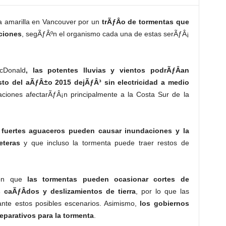
a amarilla en Vancouver por un
trÃƒÂ­o de tormentas que
aciones
, segÃƒÂºn el organismo cada una de estas serÃƒÂ¡
cDonald
, las potentes lluvias y vientos podrÃƒÂ­an
to del aÃƒÂ±o 2015 dejÃƒÂ³ sin electricidad a medio
taciones afectarÃƒÂ¡n principalmente a la Costa Sur de la
 fuertes aguaceros pueden causar inundaciones y la
eteras
y que incluso la tormenta puede traer restos de
eron que
las tormentas pueden ocasionar cortes de
 caÃƒÂ­dos y deslizamientos de tierra
, por lo que las
nte estos posibles escenarios. Asimismo,
los gobiernos
reparativos para la tormenta
.