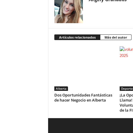
Artículos relacionados
Más del autor
Alberta
Deporte
Dos Oportunidades Fantásticas
¡La Opo
de hacer Negocio en Alberta
Llama! 
Volunta
de la F