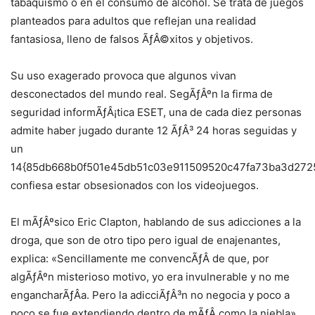
tabaquismo o en el consumo de alcohol. Se trata de juegos
planteados para adultos que reflejan una realidad
fantasiosa, lleno de falsos ÃƒÂ©xitos y objetivos.
Su uso exagerado provoca que algunos vivan
desconectados del mundo real. SegÃƒÂºn la firma de
seguridad informÃƒÂ¡tica ESET, una de cada diez personas
admite haber jugado durante 12 ÃƒÂ³ 24 horas seguidas y
un
14{85db668b0f501e45db51c03e911509520c47fa73ba3d272
confiesa estar obsesionados con los videojuegos.
El mÃƒÂºsico Eric Clapton, hablando de sus adicciones a la
droga, que son de otro tipo pero igual de enajenantes,
explica: «Sencillamente me convencÃƒÂ­ de que, por
algÃƒÂºn misterioso motivo, yo era invulnerable y no me
engancharÃƒÂ­a. Pero la adicciÃƒÂ³n no negocia y poco a
poco se fue extendiendo dentro de mÃƒÂ­ como la niebla».