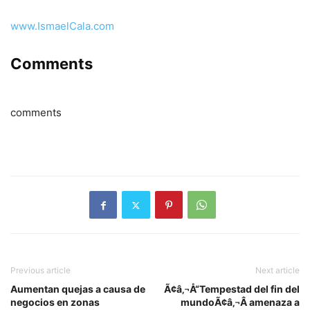
www.IsmaelCala.com
Comments
comments
Previous article
Next article
Aumentan quejas a causa de
Ã¢â‚¬Å“Tempestad del fin del
negocios en zonas
mundoÃ¢â‚¬Â amenaza a