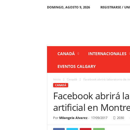
DOMINGO, AGOSTO 9, 2026
REGISTRARSE / UN
L
a
P
r
e
n
s
CANADÁ
INTERNACIONALES
a
C
EVENTOS CALGARY
a
n
Inicio
Canadá
Facebook abrirá laboratorio de int
a
CANADÁ
d
Facebook abrirá la
á
artificial en Montr
Por
Milangela Alvarez
-
17/09/2017
2030