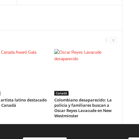
Canadá
l artista latino destacado
Colombiano desaparecido: La
n Canadá
policía y familiares buscan a
Oscar Reyes Lavacude en New
Westminster