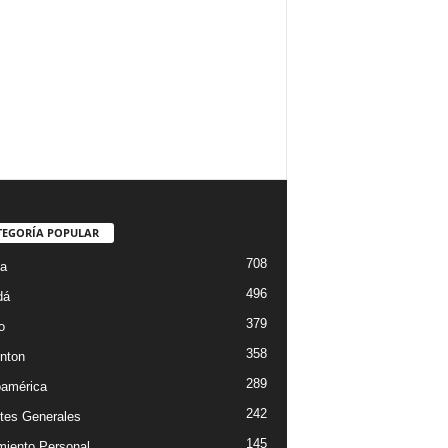
TEGORÍA POPULAR
708
ta
496
dá
379
o
358
nton
289
oamérica
242
tes Generales
145
miento Personal