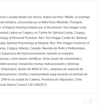
ensa Canadá desde sus inicios. Autora del libro “Miedo, el enemigo
a Holística, reconocida por el Wild Rose Wholistic Therapist
 of Natural Healing Invitada por el Reverendo Toni Hegge como
nidad Latina en Calgary, en Centre for Spiritual Living, Calgary,
ology of Personal Freedom. Rev. Toni Hegge.Centre for Spiritual
nada Spiritual Psychology of Integrity. Rev. Toni Hegge A Science of
iving. Calgary, Alberta, Canadá. Maestra de Reiki y Reflexologia.
n Expansiva del Autoconocimiento, basado en estudios
cias y otras bases científicas. Dicta clases de crecimiento y
 internacional. Desarrolla charlas motivacionales y diversas
. Empresaria, dueña de MIGO E.I.R.L, empresa de asesoría de
unicaciones. Dueña y representante legal durante un periodo de
1FM en la ciudad de Catemu, Provincia de Valparaíso, Chile.
tional Dance Council CID UNESCO