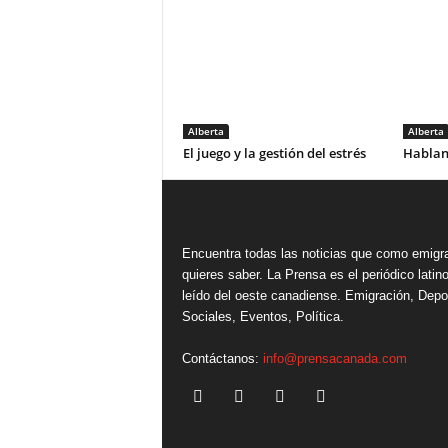
Alberta
Alberta
El juego y la gestión del estrés
Habland
Encuentra todas las noticias que como emigr
quieres saber. La Prensa es el periódico lati
leído del oeste canadiense. Emigración, Depo
Sociales, Eventos, Política.
Contáctanos:
info@prensacanada.com