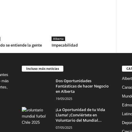
Alberta
o se entiende la gente
Impecabilidad
Incluso más noticias
CA
antes
Alber
Dos Oportunidades
no más
Fantásticas de hacer Negocio
rtes,
Cana
en Alberta
Mund
19/05/2025
Edmo
¡La Oportunidad de tu Vida
Latin
Llama! ¡Conviértete en
Voluntario del Mundial...
Depor
07/05/2025
Creci