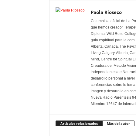
Paola Rioseco
Columnista oficial de La Pr
que hemos creado” Terapeut
Diploma. Wild Rose College
guía espiritual para la comu
Alberta, Canada. The Psych
Living Calgary, Alberta, Ca
Mind, Centre for Spiritual L
Creadora del Método Visió
independientes de Neurocien
desarrollo personal a nivel
conferencias sobre le tema
imagen y desarrollo en com
Nueva Radio Paréntesis 94.
Miembro 12647 de Interna
Artículos relacionados
Más del autor