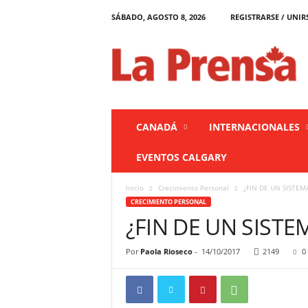
SÁBADO, AGOSTO 8, 2026
REGISTRARSE / UNIR
L
a
P
r
e
n
s
CANADÁ
INTERNACIONALES
a
C
EVENTOS CALGARY
a
n
Inicio
Crecimiento Personal
¿FIN DE UN SISTE
a
CRECIMIENTO PERSONAL
d
¿FIN DE UN SIST
á
Por
Paola Rioseco
-
14/10/2017
2149
0