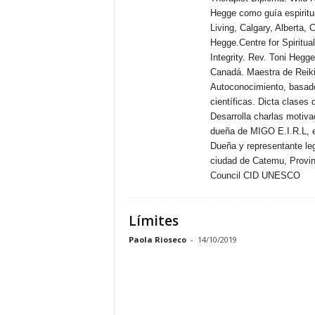
Hegge como guía espiritua
Living, Calgary, Alberta
Hegge.Centre for Spiritua
Integrity. Rev. Toni Hegge
Canadá. Maestra de Reiki
Autoconocimiento, basado
científicas. Dicta clases 
Desarrolla charlas motiva
dueña de MIGO E.I.R.L, e
Dueña y representante le
ciudad de Catemu, Provin
Council CID UNESCO
Límites
Paola Rioseco
-
14/10/2019