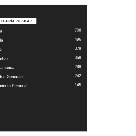
TEGORÍA POPULAR
708
ta
496
dá
379
o
358
nton
289
oamérica
242
tes Generales
145
miento Personal