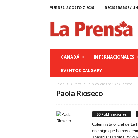
VIERNES, AGOSTO 7, 2026
REGISTRARSE / UN
L
a
P
r
e
n
s
CANADÁ
INTERNACIONALES
a
C
EVENTOS CALGARY
a
n
Inicio
Autores
Publicaciones por Paola Rioseco
a
Paola Rioseco
d
á
50 Publicaciones
Columnista oficial de La 
enemigo que hemos creado
Therapist Diploma. Wild R