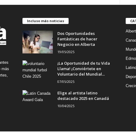
Incluso más noticias
CA
Alber
Dos Oportunidades
Fantásticas de hacer
Cana
Negocio en Alberta
Mund
19/05/2025
Edmo
antes
¡La Oportunidad de tu Vida
Latin
Llama! ¡Conviértete en
no más
Voluntario del Mundial...
rtes,
Depor
07/05/2025
Creci
Elige al artista latino
destacado 2025 en Canadá
10/04/2025