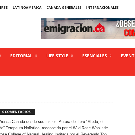
IRSE
LATINOAMÉRICA
CANADÁ GENERALES
INTERNACIONALES
EDITORIAL
LIFE STYLE
ESENCIALES
EVEN
0 COMENTARIOS
Prensa Canadá desde sus inicios. Autora del libro “Miedo, el
” Terapeuta Holística, reconocida por el Wild Rose Wholistic
ose College of Natural Healing Invitada por el Reverendo Toni