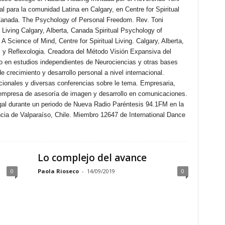
l para la comunidad Latina en Calgary, en Centre for Spiritual
, Canada. The Psychology of Personal Freedom. Rev. Toni
l Living Calgary, Alberta, Canada Spiritual Psychology of
 A Science of Mind, Centre for Spiritual Living. Calgary, Alberta,
 y Reflexologia. Creadora del Método Visión Expansiva del
 en estudios independientes de Neurociencias y otras bases
de crecimiento y desarrollo personal a nivel internacional.
cionales y diversas conferencias sobre le tema. Empresaria,
mpresa de asesoría de imagen y desarrollo en comunicaciones.
gal durante un periodo de Nueva Radio Paréntesis 94.1FM en la
cia de Valparaíso, Chile. Miembro 12647 de International Dance
Lo complejo del avance
0
Paola Rioseco
-
14/09/2019
0