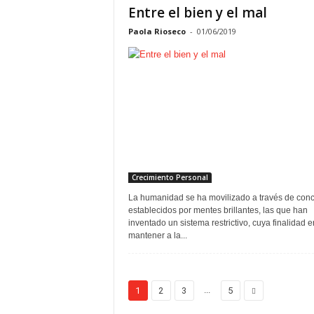
Entre el bien y el mal
Paola Rioseco
-
01/06/2019
Crecimiento Personal
La humanidad se ha movilizado a través de con
establecidos por mentes brillantes, las que han
inventado un sistema restrictivo, cuya finalidad e
mantener a la...
...
1
2
3
5