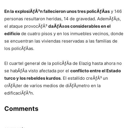
En la explosiÃƒÂ³n fallecieron unos tres policÃƒÂ­as
y 146
personas resultaron heridas, 14 de gravedad. AdemÃƒÂ¡s,
el ataque provocÃƒÂ³
daÃƒÂ±os considerables en el
edificio
de cuatro pisos y en los inmuebles vecinos, donde
se encuentran las viviendas reservadas a las familias de
los policÃƒÂ­as.
El cuartel general de la policÃƒÂ­a de Elazig hasta ahora no
se habÃƒÂ­a visto afectada por el
conflicto entre el Estado
turco y los rebeldes kurdos
. El estallido creÃƒÂ³ un
crÃƒÂ¡ter de varios medios de diÃƒÂ¡metro en la
edificaciÃƒÂ³n.
Comments