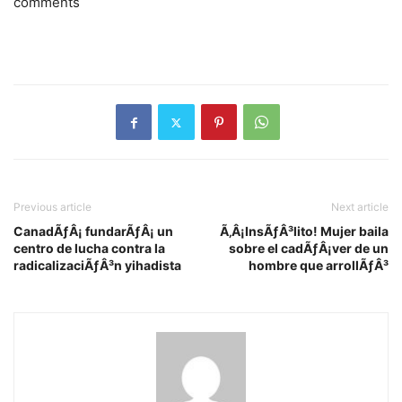
comments
Previous article
Next article
CanadÃƒÂ¡ fundarÃƒÂ¡ un
Ã‚Â¡InsÃƒÂ³lito! Mujer baila
centro de lucha contra la
sobre el cadÃƒÂ¡ver de un
radicalizaciÃƒÂ³n yihadista
hombre que arrollÃƒÂ³