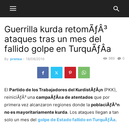
Guerrilla kurda retomÃƒÂ³
ataques tras un mes del
fallido golpe en TurquÃƒÂ­a
989
0
By
prensa
-
18/08/2016
El
Partido de los Trabajadores del KurdistÃƒÂ¡n
(PKK),
reiniciÃƒÂ³ una
campaÃƒÂ±a de atentados
que por
primera vez alcanzaron regiones donde la
poblaciÃƒÂ³n
no es mayoritariamente kurda
. Los ataques llegan a tan
solo un mes del
golpe de Estado fallido en TurquÃƒÂ­a
.