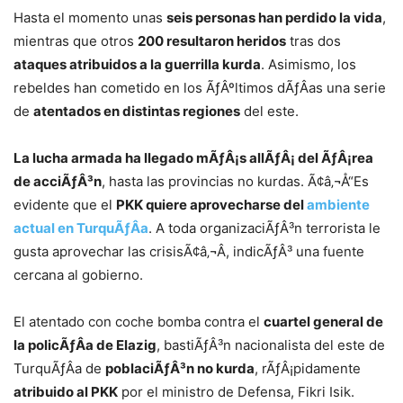
Hasta el momento unas
seis personas han perdido la vida
,
mientras que otros
200 resultaron heridos
tras dos
ataques atribuidos a la guerrilla kurda
. Asimismo, los
rebeldes han cometido en los ÃƒÂºltimos dÃƒÂ­as una serie
de
atentados en distintas regiones
del este.
La lucha armada ha llegado mÃƒÂ¡s allÃƒÂ¡ del ÃƒÂ¡rea
de acciÃƒÂ³n
, hasta las provincias no kurdas. Ã¢â‚¬Å“Es
evidente que el
PKK quiere aprovecharse del
ambiente
actual en TurquÃƒÂ­a
. A toda organizaciÃƒÂ³n terrorista le
gusta aprovechar las crisisÃ¢â‚¬Â, indicÃƒÂ³ una fuente
cercana al gobierno.
El atentado con coche bomba contra el
cuartel general de
la policÃƒÂ­a de Elazig
, bastiÃƒÂ³n nacionalista del este de
TurquÃƒÂ­a de
poblaciÃƒÂ³n no kurda
, rÃƒÂ¡pidamente
atribuido al PKK
por el ministro de Defensa, Fikri Isik.