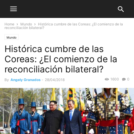
Home
Mundo
Histórica cumbre de las Coreas: ¿El comienzo de la
reconciliación bilateral?
Mundo
Histórica cumbre de las
Coreas: ¿El comienzo de la
reconciliación bilateral?
1600
0
By
Angely Granados
-
28/04/2018