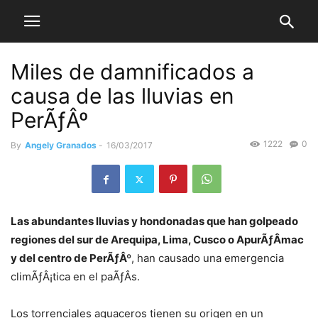
Miles de damnificados a
causa de las lluvias en
PerÃƒÂº
1222
0
By
Angely Granados
-
16/03/2017
Las abundantes lluvias y hondonadas que han golpeado
regiones del sur de Arequipa, Lima, Cusco o ApurÃƒÂ­mac
y del centro de PerÃƒÂº
, han causado una emergencia
climÃƒÂ¡tica en el paÃƒÂ­s.
Los torrenciales aguaceros tienen su origen en un