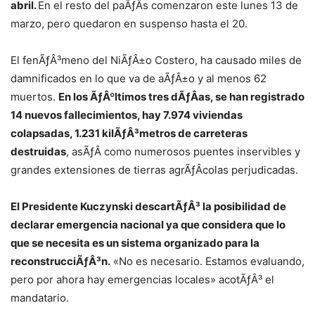
abril.
En el resto del paÃƒÂ­s comenzaron este lunes 13 de
marzo, pero quedaron en suspenso hasta el 20.
El fenÃƒÂ³meno del NiÃƒÂ±o Costero, ha causado miles de
damnificados en lo que va de aÃƒÂ±o y al menos 62
muertos.
En los ÃƒÂºltimos tres dÃƒÂ­as, se han registrado
14 nuevos fallecimientos, hay 7.974 viviendas
colapsadas, 1.231 kilÃƒÂ³metros de carreteras
destruidas
, asÃƒÂ­ como numerosos puentes inservibles y
grandes extensiones de tierras agrÃƒÂ­colas perjudicadas.
El Presidente Kuczynski descartÃƒÂ³ la posibilidad de
declarar emergencia nacional ya que considera que
lo
que se necesita es un sistema organizado para la
reconstrucciÃƒÂ³n.
«No es necesario. Estamos evaluando,
pero por ahora hay emergencias locales» acotÃƒÂ³ el
mandatario.