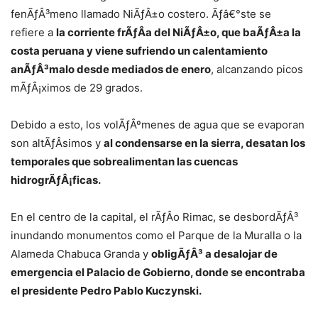
fenÃƒÂ³meno llamado NiÃƒÂ±o costero. Ãƒâ€°ste se
refiere a
la corriente frÃƒÂ­a del NiÃƒÂ±o, que baÃƒÂ±a la
costa peruana y viene sufriendo un calentamiento
anÃƒÂ³malo desde mediados de enero
, alcanzando picos
mÃƒÂ¡ximos de 29 grados.
Debido a esto, los volÃƒÂºmenes de agua que se evaporan
son altÃƒÂ­simos y
al condensarse en la sierra, desatan los
temporales que sobrealimentan las cuencas
hidrogrÃƒÂ¡ficas.
En el centro de la capital, el rÃƒÂ­o Rimac, se desbordÃƒÂ³
inundando monumentos como el Parque de la Muralla o la
Alameda Chabuca Granda y
obligÃƒÂ³ a desalojar de
emergencia el Palacio de Gobierno, donde se encontraba
el presidente Pedro Pablo Kuczynski.