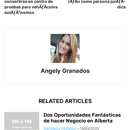
convertirse en centro de
rÃƒÂ­o como persona jurÃƒÂ­
pruebas para vehÃƒÂ­culos
dica
autÃƒÂ³nomos
Angely Granados
RELATED ARTICLES
Dos Oportunidades Fantásticas
de hacer Negocio en Alberta
Santiago Hidalgo
-
19/05/2025