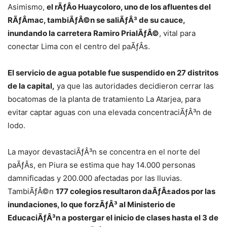
Asimismo,
el rÃƒÂ­o Huaycoloro, uno de los afluentes del
RÃƒÂ­mac, tambiÃƒÂ©n se saliÃƒÂ³ de su cauce,
inundando la carretera Ramiro PrialÃƒÂ©
, vital para
conectar Lima con el centro del paÃƒÂ­s.
El servicio de agua potable fue suspendido en 27 distritos
de la capital,
ya que las autoridades decidieron cerrar las
bocatomas de la planta de tratamiento La Atarjea, para
evitar captar aguas con una elevada concentraciÃƒÂ³n de
lodo.
La mayor devastaciÃƒÂ³n se concentra en el norte del
paÃƒÂ­s, en Piura se estima que hay 14.000 personas
damnificadas y 200.000 afectadas por las lluvias.
TambiÃƒÂ©n
177 colegios resultaron daÃƒÂ±ados por las
inundaciones, lo que forzÃƒÂ³ al Ministerio de
EducaciÃƒÂ³n a postergar el inicio de clases hasta el 3 de