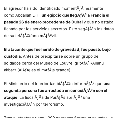
El agresor ha sido identificado momentÃƒÂ¡neamente
como Abdallah E-H,
un egipcio que llegÃƒÂ³ a Francia el
pasado 26 de enero procedente de Dubai
y que no estaba
fichado por los servicios secretos. Esto segÃƒÂºn los datos
de su telÃƒÂ©fono mÃƒÂ³vil.
El atacante que fue herido de gravedad, fue puesto bajo
custodia
. Antes de precipitarse sobre un grupo de
soldados cerca del Museo de Louvre, gritÃƒÂ³ «Allahu
akbar» (AlÃƒÂ¡ es el mÃƒÂ¡s grande).
El Ministerio del Interior tambiÃƒÂ©n informÃƒÂ³ que
una
segunda persona fue arrestada en conexiÃƒÂ³n con el
ataque
. La fiscalÃƒÂ­a de ParÃƒÂ­s abriÃƒÂ³ una
investigaciÃƒÂ³n por terrorismo.
Tras el atentado unas 1,200 personas fueron evacuadas, la