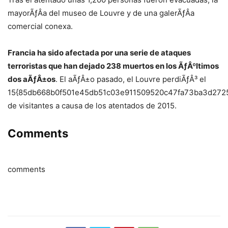
mayorÃƒÂ­a del museo de Louvre y de una galerÃƒÂ­a
comercial conexa.
Francia ha sido afectada por una serie de ataques
terroristas que han dejado 238 muertos en los ÃƒÂºltimos
dos aÃƒÂ±os
. El aÃƒÂ±o pasado, el Louvre perdiÃƒÂ³ el
15{85db668b0f501e45db51c03e911509520c47fa73ba3d272
de visitantes a causa de los atentados de 2015.
Comments
comments