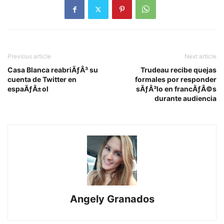
Previous article
Next article
Casa Blanca reabriÃƒÂ³ su
Trudeau recibe quejas
cuenta de Twitter en
formales por responder
espaÃƒÂ±ol
sÃƒÂ³lo en francÃƒÂ©s
durante audiencia
Angely Granados