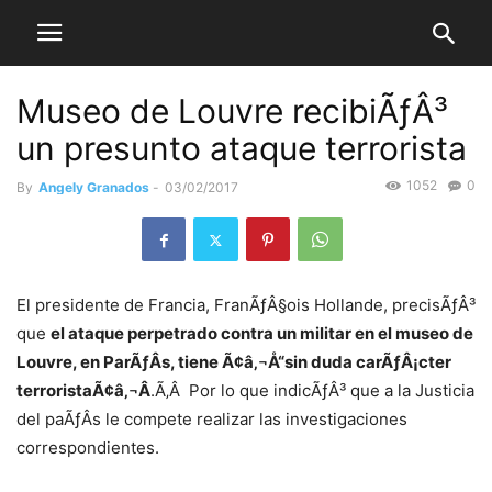
Museo de Louvre recibiÃƒÂ³
un presunto ataque terrorista
1052
0
By
Angely Granados
-
03/02/2017
El presidente de Francia, FranÃƒÂ§ois Hollande, precisÃƒÂ³
que
el ataque perpetrado contra un militar en el museo de
Louvre, en ParÃƒÂ­s, tiene Ã¢â‚¬Å“sin duda carÃƒÂ¡cter
terroristaÃ¢â‚¬Â
.Ã‚Â Por lo que indicÃƒÂ³ que a la Justicia
del paÃƒÂ­s le compete realizar las investigaciones
correspondientes.