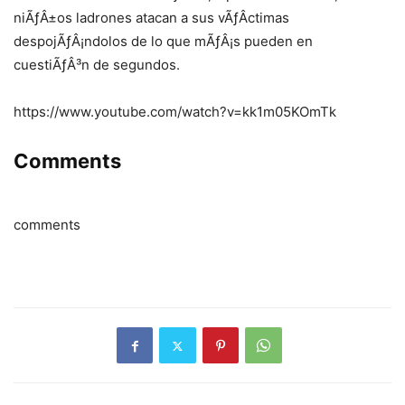
niÃƒÂ±os ladrones atacan a sus vÃƒÂ­ctimas
despojÃƒÂ¡ndolos de lo que mÃƒÂ¡s pueden en
cuestiÃƒÂ³n de segundos.
https://www.youtube.com/watch?v=kk1m05KOmTk
Comments
comments