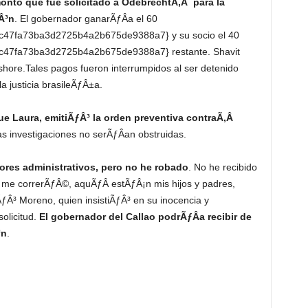
monto que fue solicitado a OdebrechtÃ‚Â para la
Â³n
. El gobernador ganarÃƒÂ­a el 60
47fa73ba3d2725b4a2b675de9388a7} y su socio el 40
47fa73ba3d2725b4a2b675de9388a7} restante. Shavit
hore.Tales pagos fueron interrumpidos al ser detenido
a justicia brasileÃƒÂ±a.
que Laura, emitiÃƒÂ³ la orden preventiva contraÃ‚Â
s investigaciones no serÃƒÂ­an obstruidas.
ores administrativos, pero no he robado
. No he recibido
i me correrÃƒÂ©, aquÃƒÂ­ estÃƒÂ¡n mis hijos y padres,
ƒÂ³ Moreno, quien insistiÃƒÂ³ en su inocencia y
olicitud.
El gobernador del Callao podrÃƒÂ­a recibir de
³n
.