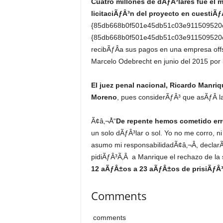
Cuatro millones de dÃƒÂ³lares fue el 
licitaciÃƒÂ³n del proyecto en cuestiÃƒ
{85db668b0f501e45db51c03e911509520c
{85db668b0f501e45db51c03e911509520c
recibÃƒÂ­a sus pagos en una empresa offs
Marcelo Odebrecht en junio del 2015 por l
El juez penal nacional, Ricardo Manri
Moreno
, pues considerÃƒÂ³ que asÃƒÂ­ la
Ã¢â‚¬Å“
De repente hemos cometido err
un solo dÃƒÂ³lar o sol. Yo no me corro, n
asumo mi responsabilidadÃ¢â‚¬Â, declarÃ
pidiÃƒÂ³Ã‚Â a Manrique el rechazo de la s
12 aÃƒÂ±os a 23 aÃƒÂ±os de prisiÃƒÂ
Comments
comments