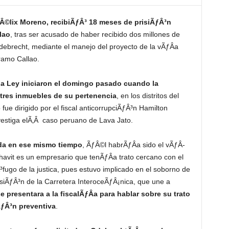
ƒÂ©lix Moreno, recibiÃƒÂ³ 18 meses de prisiÃƒÂ³n
lao
, tras ser acusado de haber recibido dos millones de
ebrecht, mediante el manejo del proyecto de la vÃƒÂ­a
ramo Callao.
a Ley iniciaron el domingo pasado cuando la
 tres inmuebles de su pertenencia
, en los distritos del
fue dirigido por el fiscal anticorrupciÃƒÂ³n Hamilton
vestiga elÃ‚Â caso peruano de Lava Jato.
ida en ese mismo tiempo
, ÃƒÂ©l habrÃƒÂ­a sido el vÃƒÂ­
havit es un empresario que tenÃƒÂ­a trato cercano con el
fugo de la justica, pues estuvo implicado en el soborno de
esiÃƒÂ³n de la Carretera InteroceÃƒÂ¡nica, que une a
 presentara a la fiscalÃƒÂ­a para hablar sobre su trato
ÃƒÂ³n preventiva
.