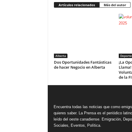
Artículos relacionados
Más del autor
Alberta
Deporte
Dos Oportunidades Fantásticas
¡La Opo
de hacer Negocio en Alberta
Llama! 
Volunta
de la F
Encuentra todas las noticias que como emigr
quieres saber. La Prensa es el periódico lati
leído del oeste canadiense. Emigración, Depo
Sociales, Eventos, Política.