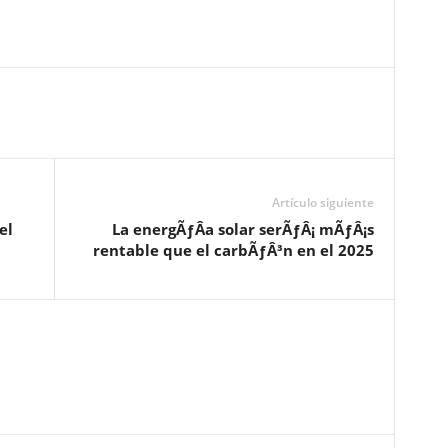
Artículo siguiente
el
La energÃƒÂ­a solar serÃƒÂ¡ mÃƒÂ¡s
rentable que el carbÃƒÂ³n en el 2025