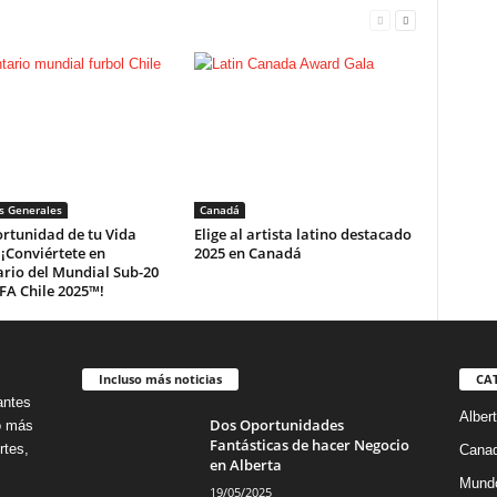
s Generales
Canadá
rtunidad de tu Vida
Elige al artista latino destacado
¡Conviértete en
2025 en Canadá
rio del Mundial Sub-20
IFA Chile 2025™!
Incluso más noticias
CA
antes
Alber
Dos Oportunidades
no más
Fantásticas de hacer Negocio
rtes,
Cana
en Alberta
Mund
19/05/2025