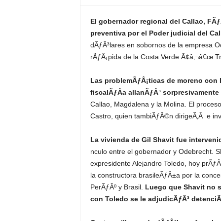
El gobernador regional del Callao, FÃ
preventiva por el Poder judicial del Cal
dÃƒÂ³lares en sobornos de la empresa Od
rÃƒÂ¡pida de la Costa Verde Ã¢â‚¬â€œ T
Las problemÃƒÂ¡ticas de moreno con l
fiscalÃƒÂ­a allanÃƒÂ³ sorpresivamente
Callao, Magdalena y la Molina. El proceso 
Castro, quien tambiÃƒÂ©n dirigeÃ‚Â e in
La vivienda de Gil Shavit fue interven
nculo entre el gobernador y Odebrecht. S
expresidente Alejandro Toledo, hoy prÃƒÂ³
la constructora brasileÃƒÂ±a por la conc
PerÃƒÂº y Brasil.
Luego que Shavit no se
con Toledo se le adjudicÃƒÂ³ detenci