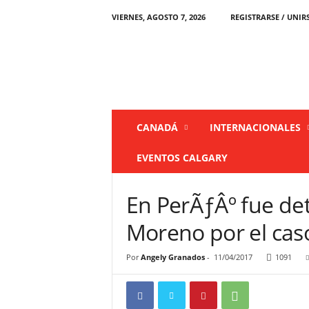
VIERNES, AGOSTO 7, 2026
REGISTRARSE / UNIR
L
a
P
r
e
n
s
CANADÁ
INTERNACIONALES
a
C
EVENTOS CALGARY
a
n
a
En PerÃƒÂº fue de
d
á
Moreno por el cas
Por
Angely Granados
-
11/04/2017
1091