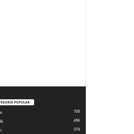
TEGORÍA POPULAR
708
ta
496
dá
379
o