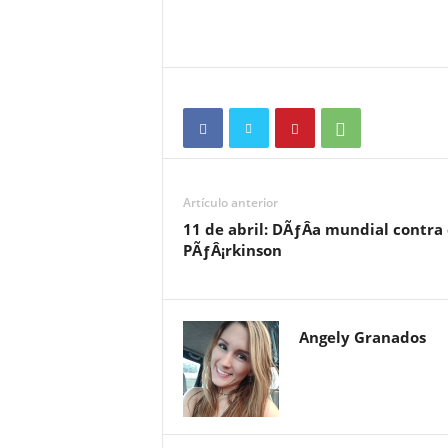
Artículo anterior
11 de abril: DÃƒÂ­a mundial contra 
PÃƒÂ¡rkinson
Angely Granados