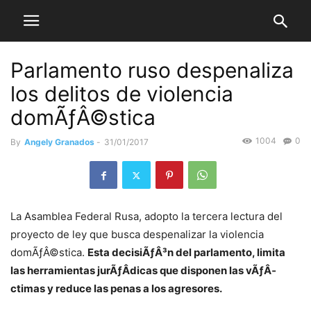
Parlamento ruso despenaliza
los delitos de violencia
domÃƒÂ©stica
1004
0
By
Angely Granados
-
31/01/2017
La Asamblea Federal Rusa, adopto la tercera lectura del
proyecto de ley que busca despenalizar la violencia
domÃƒÂ©stica.
Esta decisiÃƒÂ³n del parlamento, limita
las herramientas jurÃƒÂ­dicas que disponen las vÃƒÂ­
ctimas y reduce las penas a los agresores.