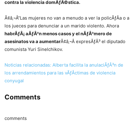
contra la violencia domÃƒÂ©stica.
Ã¢â‚¬Å“Las mujeres no van a menudo a ver la policÃƒÂ­a o a
los jueces para denunciar a un marido violento. Ahora
habrÃƒÂ¡ aÃƒÂºn menos casos y el nÃƒÂºmero de
asesinatos va a aumentar
Ã¢â‚¬Â expresÃƒÂ³ el diputado
comunista Yuri Sinelchikov.
Noticias relacionadas: Alberta facilita la anulaciÃƒÂ³n de
los arrendamientos para las vÃƒÂ­ctimas de violencia
conyugal
Comments
comments