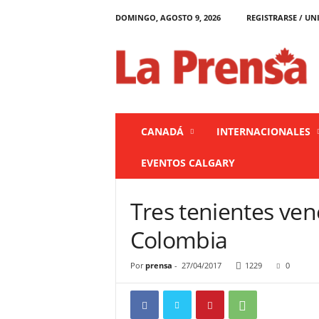
DOMINGO, AGOSTO 9, 2026
REGISTRARSE / UN
L
a
P
r
e
n
s
CANADÁ
INTERNACIONALES
a
C
EVENTOS CALGARY
a
n
a
Tres tenientes ven
d
á
Colombia
Por
prensa
-
27/04/2017
1229
0