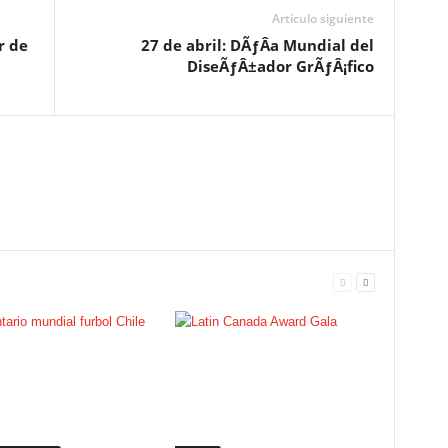
Artículo siguiente
r de
27 de abril: DÃƒÂ­a Mundial del
DiseÃƒÂ±ador GrÃƒÂ¡fico