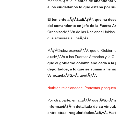
manifestÃƒÂ³ que
antes de abandonar V
a los ciudadanos lo que estaba por su
El teniente aÃƒÂ±adiÃƒÂ³, que ha des
del comandante en jefe de la Fuerza A
OrganizaciÃƒÂ³n de las Naciones Unidas (
que atraviesa su paÃƒÂ­s.
MÃƒÂ©ndez expresÃƒÂ³, que el Gobierno v
alusiÃƒÂ³n a las Fuerzas Armadas y la Gu
que el gobierno colombiano ceda a la
deportados, a lo que se suman amenaz
VenezuelaÃ¢â‚¬Â, acotÃƒÂ³.
Noticias relacionadas: Protestas y saque
Por otra parte, enfatizÃƒÂ³ que
Ã¢â‚¬Å“n
informaciÃƒÂ³n detallada de su vincul
entre otras irregularidadesÃ¢â‚¬Â.
Hast