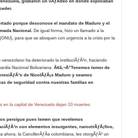
enezuela, grabaron un vÃƒÂ­deo en donde explicaban
ceder.
ertado porque desconoce el mandato de Maduro y el
rmada Nacional.
De igual forma, hizo un llamado a la
ONU), para que se aboquen con urgencia a la crisis por la
enezolano ha deteriorado la instituciÃƒÂ³n, haciendo
ardia Nacional Bolivariana.
Ã¢â‚¬Å“Tenemos temor de
 presiÃƒÂ³n de NicolÃƒÂ¡s Maduro y seamos
as de seguridad contra nuestras familias en
os en la capital de Venezuela dejan 10 muertes
os persigue pues temen que revelemos
aciÃƒÂ³n con elementos insurgentes, narcotrÃƒÂ¡fico,
a ahora, la CancillerÃƒÂ­a colombiana, les otorgÃƒÂ³ un