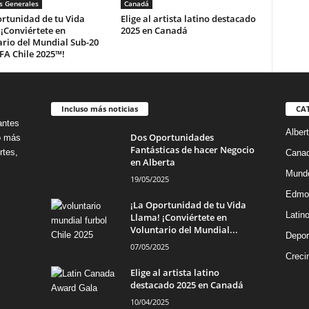
s Generales
Canadá
rtunidad de tu Vida
Elige al artista latino destacado
¡Conviértete en
2025 en Canadá
rio del Mundial Sub-20
IFA Chile 2025™!
Incluso más noticias
CA
antes
Alber
Dos Oportunidades
no más
Fantásticas de hacer Negocio
rtes,
Cana
en Alberta
Mund
19/05/2025
Edmo
¡La Oportunidad de tu Vida
Latin
Llama! ¡Conviértete en
Voluntario del Mundial...
Depor
07/05/2025
Creci
Elige al artista latino
destacado 2025 en Canadá
10/04/2025