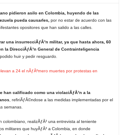
lano pidieron asilo en Colombia, huyendo de las
ezuela pueda causarles,
por no estar de acuerdo con las
festantes opositores que han salido a las calles.
r una insurrecciÃƒÂ³n militar, ya que hasta ahora, 60
en la DirecciÃƒÂ³n General de Contrainteligencia
 podido huir y pedir resguardo.
elevan a 24 el nÃƒÂºmero muertes por protestas en
e han calificado como una violaciÃƒÂ³n a la
manos
, refiriÃƒÂ©ndose a las medidas implementadas por el
as semanas.
colombiano, realizÃƒÂ³ una entrevista al teniente
s militares que huyÃƒÂ³ a Colombia, en donde