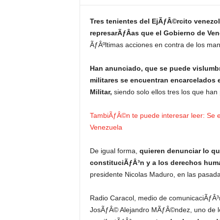
Tres tenientes del EjÃƒÂ©rcito venezo
represarÃƒÂ­as que el Gobierno de Ven
ÃƒÂºltimas acciones en contra de los mani
Han anunciado, que se puede vislumbra
militares se encuentran encarcelados 
Militar,
siendo solo ellos tres los que han
TambiÃƒÂ©n te puede interesar leer: Se 
Venezuela
De igual forma,
quieren denunciar lo qu
constituciÃƒÂ³n y a los derechos hu
presidente Nicolas Maduro, en las pasad
Radio Caracol, medio de comunicaciÃƒÂ³n 
JosÃƒÂ© Alejandro MÃƒÂ©ndez, uno de lo