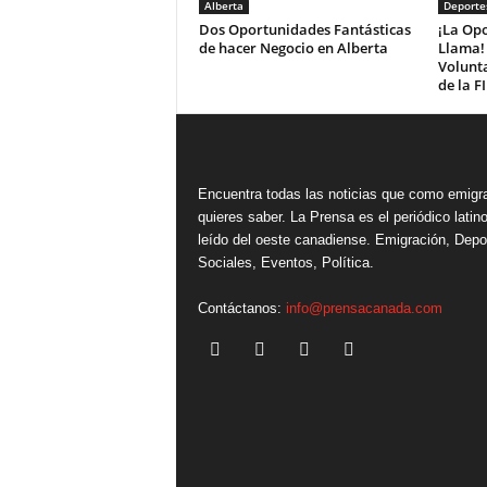
Alberta
Deporte
Dos Oportunidades Fantásticas
¡La Opo
de hacer Negocio en Alberta
Llama! 
Volunta
de la F
Encuentra todas las noticias que como emigr
quieres saber. La Prensa es el periódico lati
leído del oeste canadiense. Emigración, Depo
Sociales, Eventos, Política.
Contáctanos:
info@prensacanada.com