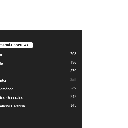
TEGORÍA POPULAR
708
ta
496
dá
379
o
358
nton
289
oamérica
242
tes Generales
145
miento Personal