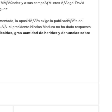
nte MÃƒÂ©ndez y a sus compaÃƒÂ±eros ÃƒÂngel David
guez.
mentado, la oposiciÃƒÂ³n exige la publicaciÃƒÂ³n del
s,Ã‚Â el presidente Nicolas Maduro no ha dado respuesta.
lecidos, gran cantidad de heridos y denuncias sobre