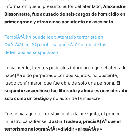
informaron que el presunto autor del atentado,
Alexandre
Bissonnette, fue acusado de seis cargos de homicidio en
primer grado y otros cinco por intento de asesinato
.
TambiÃƒÂ©n puede leer: Atentado terrorista en
QuÃƒÂ©bec: SQ confirma que sÃƒÂ³lo uno de los
detenidos es sospechoso
Inicialmente, fuentes policiales informaron que el atentado
habÃƒÂ­a sido perpetrado por dos sujetos, no obstante,
luego confirmaron que fue obra de solo una persona.
El
segundo sospechoso fue liberado y ahora es considerado
solo como un testigo
y no autor de la masacre.
Tras el «ataque terrorista» contra la mezquita, el primer
ministro canadiense,
Justin Trudeau, precisÃƒÂ³ que el
terrorismo no lograrÃƒÂ¡ «dividir» al paÃƒÂ­s
y