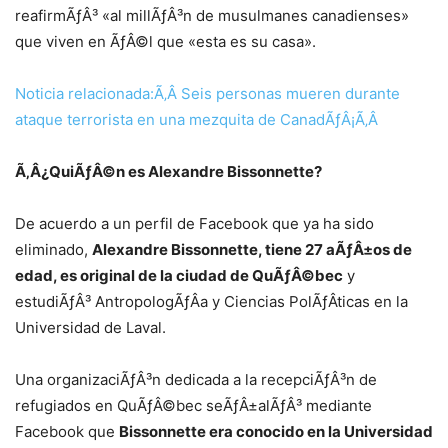
reafirmÃƒÂ³ «al millÃƒÂ³n de musulmanes canadienses»
que viven en ÃƒÂ©l que «esta es su casa».
Noticia relacionada:Ã‚Â Seis personas mueren durante
ataque terrorista en una mezquita de CanadÃƒÂ¡Ã‚Â
Ã‚Â¿QuiÃƒÂ©n es Alexandre Bissonnette?
De acuerdo a un perfil de Facebook que ya ha sido
eliminado,
Alexandre Bissonnette, tiene 27 aÃƒÂ±os de
edad, es original de la ciudad de QuÃƒÂ©bec
y
estudiÃƒÂ³ AntropologÃƒÂ­a y Ciencias PolÃƒÂ­ticas en la
Universidad de Laval.
Una organizaciÃƒÂ³n dedicada a la recepciÃƒÂ³n de
refugiados en QuÃƒÂ©bec seÃƒÂ±alÃƒÂ³ mediante
Facebook que
Bissonnette era conocido en la Universidad