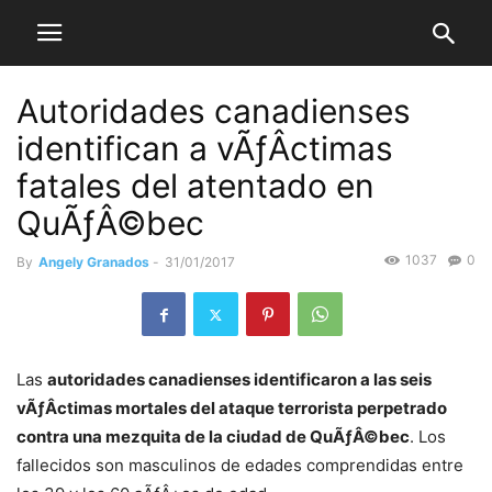
Autoridades canadienses
identifican a vÃƒÂ­ctimas
fatales del atentado en
QuÃƒÂ©bec
1037
0
By
Angely Granados
-
31/01/2017
Las
autoridades canadienses identificaron a las seis
vÃƒÂ­ctimas mortales del ataque terrorista perpetrado
contra una mezquita de la ciudad de QuÃƒÂ©bec
. Los
fallecidos son masculinos de edades comprendidas entre