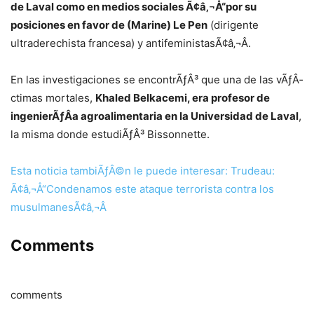
de Laval como en medios sociales Ã¢â‚¬Å“por su
posiciones en favor de (Marine) Le Pen
(dirigente
ultraderechista francesa) y antifeministasÃ¢â‚¬Â.
En las investigaciones se encontrÃƒÂ³ que una de las vÃƒÂ­
ctimas mortales,
Khaled Belkacemi, era profesor de
ingenierÃƒÂ­a agroalimentaria en la Universidad de Laval
,
la misma donde estudiÃƒÂ³ Bissonnette.
Esta noticia tambiÃƒÂ©n le puede interesar: Trudeau:
Ã¢â‚¬Å“Condenamos este ataque terrorista contra los
musulmanesÃ¢â‚¬Â
Comments
comments