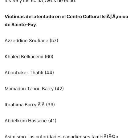
los 39 y los 60 aÃƒÂ±os de edad.
Victimas del atentado en el Centro Cultural IslÃƒÂ¡mico
de Sainte-Foy
:
Azzeddine Soufiane (57)
Khaled Belkacemi (60)
Aboubaker Thabti (44)
Mamadou Tanou Barry (42)
Ibrahima Barry Ã‚Â (39)
Abdelkrim Hassane (41)
Asimismo, las autoridades canadienses tambiÃƒÂ©n