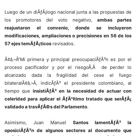
Luego de un diÃƒÂ¡logo nacional junta a las propuestas de
los promotores del voto negativo,
ambas partes
reajustaron el convenio, donde se incluyeron
modificaciones, ampliaciones o precisiones en 56 de los
57 ejes temÃƒÂ¡ticos
revisados.
Ã¢â‚¬Å“Mi primera y principal preocupaciÃƒÂ³n es por el
proceso pacificador y por el riesgoÃ‚Â de perder lo
alcanzado dada la fragilidad del cese el fuego
bilateralÃ¢â‚¬Â, indicÃƒÂ³ el presidente colombiano, al
tiempo que
insistiÃƒÂ³ en la necesidad de actuar con
celeridad para aplicar el ÃƒÂºltimo tratado que serÃƒÂ¡
validado a travÃƒÂ©s del Parlamento
.
Asimismo, Juan Manuel
Santos lamentÃƒÂ³ la
oposiciÃƒÂ³n de algunos sectores al documento que