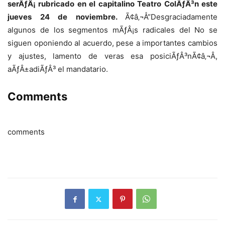
serÃƒÂ¡ rubricado en el capitalino Teatro ColÃƒÂ³n este
jueves 24 de noviembre.
Ã¢â‚¬Å“Desgraciadamente
algunos de los segmentos mÃƒÂ¡s radicales del No se
siguen oponiendo al acuerdo, pese a importantes cambios
y ajustes, lamento de veras esa posiciÃƒÂ³nÃ¢â‚¬Â,
aÃƒÂ±adiÃƒÂ³ el mandatario.
Comments
comments