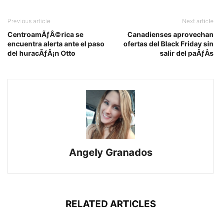
Previous article
Next article
CentroamÃƒÂ©rica se
Canadienses aprovechan
encuentra alerta ante el paso
ofertas del Black Friday sin
del huracÃƒÂ¡n Otto
salir del paÃƒÂ­s
Angely Granados
RELATED ARTICLES