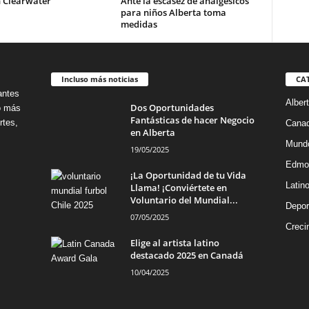
n Clearwater
Ante la escasez de analgésicos
para niños Alberta toma
medidas
Incluso más noticias
CA
antes
Alber
Dos Oportunidades
no más
Fantásticas de hacer Negocio
rtes,
Cana
en Alberta
Mund
19/05/2025
Edmo
¡La Oportunidad de tu Vida
Latin
Llama! ¡Conviértete en
Voluntario del Mundial...
Depor
07/05/2025
Creci
Elige al artista latino
destacado 2025 en Canadá
10/04/2025