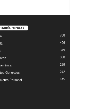
TEGORÍA POPULAR
708
ta
496
dá
379
o
358
nton
289
oamérica
242
tes Generales
145
miento Personal