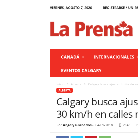
VIERNES, AGOSTO 7, 2026
REGISTRARSE / UNIR
L
a
P
r
e
n
s
CANADÁ
INTERNACIONALES
a
C
EVENTOS CALGARY
a
n
Inicio
Alberta
Calgary busca ajustar límite de v
a
ALBERTA
d
Calgary busca ajus
á
30 km/h en calles 
Por
Angely Granados
-
04/09/2018
2143