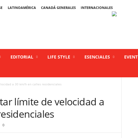
SE
LATINOAMÉRICA
CANADÁ GENERALES
INTERNACIONALES
EDITORIAL
LIFE STYLE
ESENCIALES
EVEN
elocidad a 30 km/h en calles residenciales
tar límite de velocidad a
residenciales
0