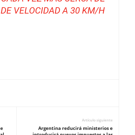
 DE VELOCIDAD A 30 KM/H
Artículo siguiente
ce
Argentina reducirá ministerios e
al
introducirá nuevos impuestos a las