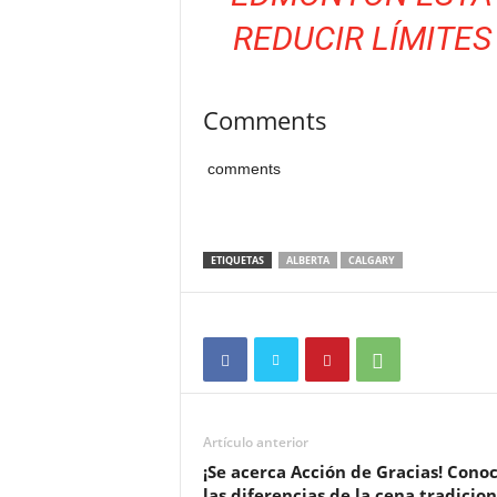
REDUCIR LÍMITES
Comments
comments
ETIQUETAS
ALBERTA
CALGARY
Artículo anterior
¡Se acerca Acción de Gracias! Cono
las diferencias de la cena tradicion