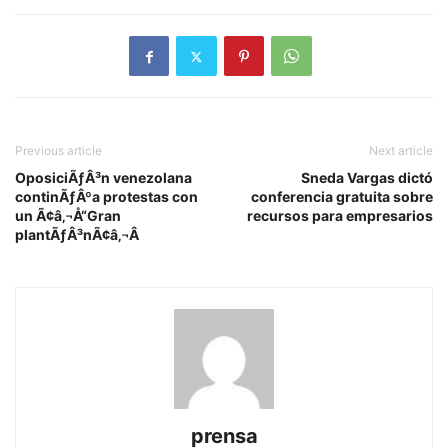
Previous article
Next article
OposiciÃƒÂ³n venezolana
Sneda Vargas dictó
continÃƒÂºa protestas con
conferencia gratuita sobre
un Ã¢â‚¬Å“Gran
recursos para empresarios
plantÃƒÂ³nÃ¢â‚¬Â
prensa