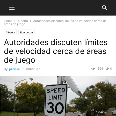
Home
Alberta
Autoridades discuten límites de velocidad cerca de
áreas de juego
Alberta
Edmonton
Autoridades discuten límites
de velocidad cerca de áreas
de juego
1591
0
By
prensa
-
10/06/2017