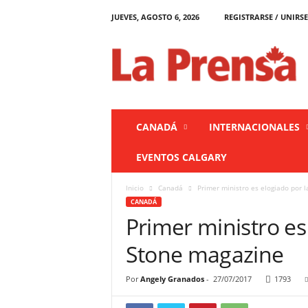
JUEVES, AGOSTO 6, 2026
REGISTRARSE / UNIRSE
L
a
P
r
e
n
s
CANADÁ
INTERNACIONALES
a
C
EVENTOS CALGARY
a
n
Inicio
Canadá
Primer ministro es elogiado por l
a
CANADÁ
d
Primer ministro es 
á
Stone magazine
Por
Angely Granados
-
27/07/2017
1793