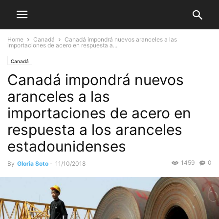
Home
Canadá
Canadá impondrá nuevos aranceles a las
importaciones de acero en respuesta a...
Canadá
Canadá impondrá nuevos
aranceles a las
importaciones de acero en
respuesta a los aranceles
estadounidenses
1459
0
By
Gloria Soto
-
11/10/2018